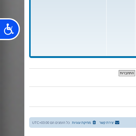
ו
נ
ה
נ
ג
י
ש
ו
ת
יצירת קשר
מחיקת עוגיות
כל הזמנים הם
UTC+03:00