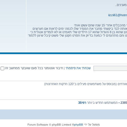
ענינים..
iizzii61@hotm
 שנה שהם עשקו אותי
אותה לבד ביקשתי מחבר את הממיר שלו לכמה ימים לראות אם הערוצים
שאני קולט מדברים אליי ומאז אני ובני משפחתי פשוט מכורים מהקטן שהוא בן 8 והגדול שהוא 17 הילדים שלי תאמינו או לא לומדים אנגלית כי
 והם מתרגמים לי כמעת בדיוק את הסרט הקטן שלי פשוט קיבל שיגון ללמוד
שכחתי את סיסמתי
|
חיבור אוטומטי בכל פעם שאבקר ממחשב זה
238
• המשתמש החדש ביותר
רפי35
מופעל על ידי
phpBB
® Forum Software © phpBB Limited