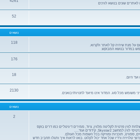
4261
לאתרים שונים בנושא לווינים
52
נושאים
118
ום על מנת שיהיה קל לאתר ולקרוא.
מש במדור בנושא המבוקש.
176
18
ועד היום.
2130
ני משומש מכל סוג. המדור אינו מיועד לחנויות/יבואנים.
נושאים
2
לחת לווין פרטית לקליטה מלווין, ציוד, ממירים דיגיטליים כמו דרים בוקס
ם, ספורט, תוכניות ומוזיקה בכל השפות מכל העולם.
וצי טלויזיה ורדיו שכל אחד יכול לקלוט. בואו לראות איך ותגלו תחביב חדש