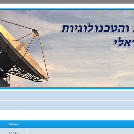
נושאים
26684