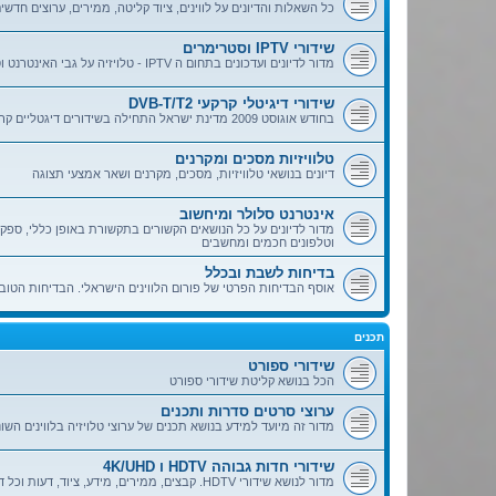
כל השאלות והדיונים על לווינים, ציוד קליטה, ממירים, ערוצים חדשים, כ
שׁ
וּ
ת
הָ
שידורי IPTV וסטרימרים
אֲ
מדור לדיונים ועדכונים בתחום ה IPTV - טלויזיה על גבי האינטרנט וסטרימרים
תָ
ר
.
שידורי דיגיטלי קרקעי DVB-T/T2
לְ
בחודש אוגוסט 2009 מדינת ישראל התחילה בשידורים דיגטליים קרקעיים. כל מה שרצית לדעת ולשאול
חַ
ץ
C
o
טלוויזיות מסכים ומקרנים
n
דיונים בנושאי טלוויזיות, מסכים, מקרנים ושאר אמצעי תצוגה
t
r
o
אינטרנט סלולר ומיחשוב
l
-
F
וטלפונים חכמים ומחשבים
1
1
בדיחות לשבת ובכלל
לְ
אוסף הבדיחות הפרטי של פורום הלווינים הישראלי. הבדיחות הטובו
הַ
תְ
אָ
מַ
תכנים
ת
הָ
אֲ
שידורי ספורט
תָ
הכל בנושא קליטת שידורי ספורט
ר
לְ
ערוצי סרטים סדרות ותכנים
עִ
וְ
מדור זה מיועד למידע בנושא תכנים של ערוצי טלויזיה בלווינים השונ
ו
רִ
י
שידורי חדות גבוהה HDTV ו 4K/UHD
ם
מדור לנושא שידורי HDTV. קבצים, ממירים, מידע, ציוד, דעות וכל דבר הקשור לקליטת שידורים בחדות גבוהה.
הַ