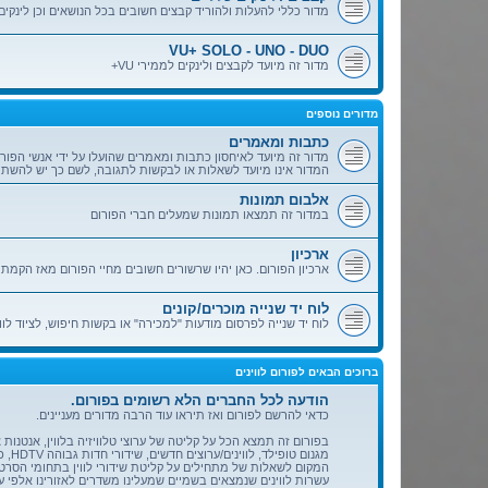
ת
מדור כללי להעלות ולהוריד קבצים חשובים בכל הנושאים וכן לינקים 
תַּ
פְ
רִ
VU+ SOLO - UNO - DUO
י
ט
מדור זה מיועד לקבצים ולינקים לממירי VU+
נְ
גִ
י
שׁ
מדורים נוספים
וּ
ת
כתבות ומאמרים
.
מדור זה מיועד לאיחסון כתבות ומאמרים שהועלו על ידי אנשי הפור
המדור אינו מיועד לשאלות או לבקשות לתגובה, לשם כך יש להשת
אלבום תמונות
במדור זה תמצאו תמונות שמעלים חברי הפורום
ארכיון
ארכיון הפורום. כאן יהיו שרשורים חשובים מחיי הפורום מאז הקמתו 
לוח יד שנייה מוכרים/קונים
לוח יד שנייה לפרסום מודעות "למכירה" או בקשות חיפוש, לציוד לווי
ברוכים הבאים לפורום לווינים
הודעה לכל החברים הלא רשומים בפורום.
כדאי להרשם לפורום ואז תיראו עוד הרבה מדורים מעניינים.
בפורום זה תמצא הכל על קליטה של ערוצי טלוויזיה בלווין, אנטנות צ
מגנום טופילד, לווינים/ערוצים חדשים, שידורי חדות גבוהה HDTV, כרטיסי לווין למחשב Skystar2, קידודים ועוד.....
המקום לשאלות של מתחילים על קליטת שידורי לווין בתחומי הסרטי
עשרות לווינים שנמצאים בשמיים שמעלינו משדרים לאזורינו אלפי ער