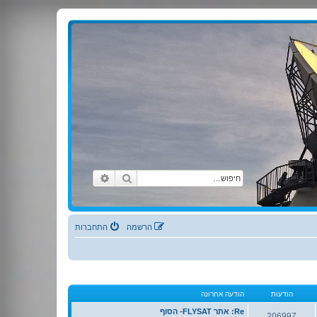
וֹ
כְ
נַ
ת
ק
וֹ
רֵ
א
־
מָ
חיפוש
חיפוש מתקדם
סָ
ךְ
הרשמה
התחברות
.
הודעות
הודעה אחרונה
Re: אתר FLYSAT- הסוף
206997