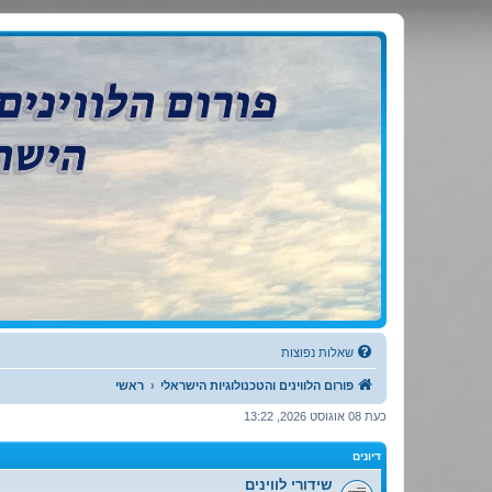
שִׂ
י
ם
לֵ
ב
פורום הלווינים והטכנולוגיות הישראלי
:
בְּ
פורום לדיונים בנושאי קליטת שידורים דיגיטליים מלווין, עידן ואינטרנט IPTV וטכנולוגיות
אֲ
תָ
ר
זֶ
ה
מֻ
פְ
עֶ
לֶ
ת
מַ
עֲ
רֶ
כֶ
ת
נָ
גִ
י
שׁ
בִּ
קְ
לִ
שאלות נפוצות
י
ק
הַ
פורום הלווינים והטכנולוגיות הישראלי
ראשי
מְּ
סַ
כעת 08 אוגוסט 2026, 13:22
יַּ
עַ
ת
לִ
דיונים
נְ
גִ
שידורי לווינים
י