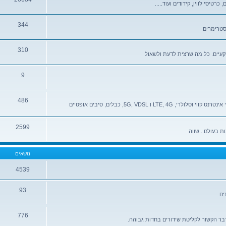
רטיסי לווין, קידודים ועוד.....
344
310
9
486
מדור לדיונים על כל הנושאים הקשורים בתקשורת באופן כללי, ספקי אינטרנט קווי וסלולרי, LTE, 4G ו 5G, VDSL, כבלים, סיבים אופטיים
2599
ת בעולם...שווה
נושאים
4539
93
ים
776