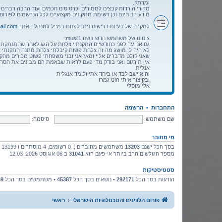
ומרתק.
מדורי הורדות קבצים לממירים וכרטיסים חכמים ועוד הרבה דברים מ
מידע רב חינם וכן רשימת מתקינים מקצועיים לכל הנרשמים לפורום.
למקרה של בעיות ברישום ניתן לפנות במייל למנהל האתר
ail.com
ציטוט של משתמש חדש בשם musli1:
גם אני עד לפני כחודשיים התקנתיי צלחת על הגג לאחר שהתנתקתי מהכבלים אחרי 15
לא היה לי מושג מה זה צלחת פשות קיבלתי צלחת מתנה התקנתי 
אין תירגום ואני בודק מדי פעם לראות שבאמת הם מבינים את הסרט
אנלית
והוא ישב לבד או ביחד אתי ולומד אנגלית
ובקיצור איתי הוט גמרו
אלי מוסלי
התחברות
•
הרשמה
שם משתמש:
סיסמה:
מי מחובר
בסך הכל ישנם
13203
משתמשים מחוברים :: 0 רשומים, 4 מוסתרים ו 13199 אורחים (מבוסס על משתמשים פעילים ב־120 הדקות האחרונות)
מספר הגולשים הרב ביותר אי-פעם הוא
31041
ב 06 אוגוסט 2026, 12:03
סטטיסטיקות
הודעות בסך הכל
292171
• נושאים בסך הכל
45387
• משתמשים בסך הכל
59
פורום הלווינים והטכנולוגיות הישראלי
ראשי