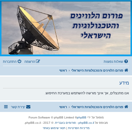
פורום הלווינים
והטכנולוגיות הישראלי
פורום לדיונים בנושאי קליטת שידורים דיגיטליים מלווין, עידן ואינטרנט IPTV וטכנולוגיות
שאלות נפוצות
הרשמה
התחברות
פורום הלווינים והטכנולוגיות הישראלי
ראשי
מידע
אנו מתנצלים, אך אינך מורשה להשתמש במערכת החיפוש.
פורום הלווינים והטכנולוגיות הישראלי
ראשי
יצירת קשר
מופעל על ידי
phpBB
® Forum Software © phpBB Limited
מבוסס על
phpBB.co.il - פורומים בעברית
. © 2017 - phpBB.co.il.
מדיניות הפרטיות
|
תנאי שימוש באתר