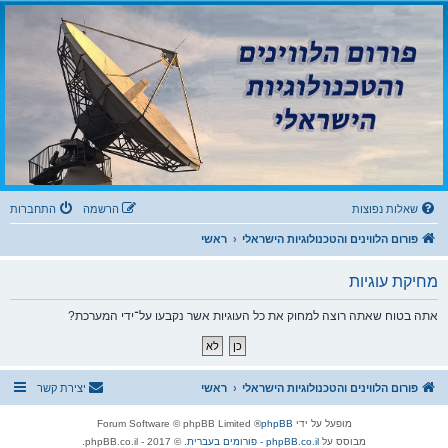
שִׂ
ק
י
פורום הלווינים
ם
וֹ
לֵ
והטכנולוגיות הישראלי
ב
רֵ
:
בְּ
א
פורום לדיונים בנושאי קליטת שידורים דיגיטליים מלווין, עידן ואינטרנט IPTV וטכנולוגיות
אֲ
־
תָ
ר
מָ
זֶ
ה
סָ
מֻ
פְ
ךְ
עֶ
לֶ
.
ת
מַ
עֲ
שאלות נפוצות
הרשמה
התחברות
רֶ
כֶ
ת
פורום הלווינים והטכנולוגיות הישראלי
ראשי
נָ
גִ
י
מחיקת עוגיות
שׁ
בִּ
קְ
לִ
אתה בטוח שאתה רוצה למחוק את כל העוגיות אשר נקבעו על־ידי המערכת?
י
ק
הַ
מְּ
סַ
יַּ
פורום הלווינים והטכנולוגיות הישראלי
ראשי
יצירת קשר
עַ
ת
לִ
מופעל על ידי
phpBB
® Forum Software © phpBB Limited
נְ
גִ
מבוסס על
phpBB.co.il - פורומים בעברית
. © 2017 - phpBB.co.il.
י