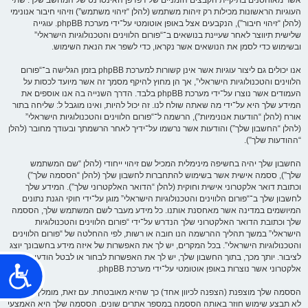
שׁ
העוגיות הראשונות מכילות רק זיהות משתמש (להלן “זיהוי משתמש”) וזיהוי חיבור אנונימי
וּ
ת
(להלן “זיהוי חיבור”), הנקבעים אצל באופן אוטומטי על־ידי מערכת phpBB. עוגייה
הָ
שלישית תיווצר לאחר שעיינת בנושאים ב־“פורום הלווינים והטכנולוגיות הישראלי”
אֲ
תָ
ובשימוש כדי לסמן את הנושאים אשר נקראו, כדי לשפר את הנאת השימוש.
ר
.
אנו יכולים גם ליצור עוגיות אשר אינן קשורות למערכת phpBB בזמן הגלישה ב־“פורום
הלווינים והטכנולוגיות הישראלי”, אך הן מחוץ להיקף מסמך זה אשר מיועד לכסות על
העמודים אשר נוצרו על־ידי מערכת phpBB בלבד. הדרך השנייה בה אנו אוספים את
המידע שלך היא על־ידי מה שאתה שולח לנו. זה יכול להיות, ואינו מוגבל ל: שליחה בתור
אורח (להלן “הודעות אנונימיות”), הרשמה ל־“פורום הלווינים והטכנולוגיות הישראלי”
(להלן “החשבון שלך”) והודעות אשר נרשמו על־ידיך לאחר הרשמתך ובעודך מחובר (להלן
“ההודעות שלך”).
החשבון שלך יהיה בחשיפה מינימלית המכיל שם זיהוי ייחודי (להלן “שם המשתמש
שלך”), ססמה אישית אשר בשימוש להתחברות לחשבון שלך (להלן “הססמה שלך”)
וכתובת דואר אלקטרוני אישית וחוקית (להלן “הדואר האלקטרוני שלך”). המידע שלך
לחשבון שלך ב־“פורום הלווינים והטכנולוגיות הישראלי” מוגן על־ידי חוקי הגנת נתונים
המיושמים במדינה אשר מאחסנת אותנו. כל מידע מעבר לשם המשתמש שלך, הססמה
שלך וכתובת הדואר האלקטרוני שלך הנדרש על־ידי “פורום הלווינים והטכנולוגיות
הישראלי” במשך תהליך ההרשמה הנו חובה או רשות, לפי ההחלטה של “פורום הלווינים
והטכנולוגיות הישראלי”. בכל המקרים, יש לך את האפשרות של איזה מידע בחשבונך יוצג
לציבור. יותך מכך, בתוך החשבון שלך, יש לך את האפשרות לבחור או לבטל הודעות דואר
נ
אלקטרוני אשר נוצרות באופן אוטומטי על־ידי מערכת phpBB.
ג
הססמה שלך מוצפנת (הצפנה לכיוון אחד) כך שהיא מאובטחת. עם זאת, מומלץ שאתה
י
לא תבצע שימוש חוזר באותה הססמה במספר אתרים שונים. הססמה שלך היא האמצעי