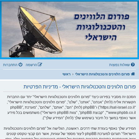
שִׂ
ק
י
פורום הלווינים
ם
וֹ
לֵ
והטכנולוגיות הישראלי
ב
רֵ
:
בְּ
א
פורום לדיונים בנושאי קליטת שידורים דיגיטליים מלווין, עידן ואינטרנט IPTV וטכנולוגיות
אֲ
־
תָ
ר
מָ
זֶ
ה
סָ
מֻ
פְ
ךְ
עֶ
לֶ
.
ת
מַ
עֲ
שאלות נפוצות
הרשמה
התחברות
רֶ
כֶ
ת
פורום הלווינים והטכנולוגיות הישראלי
ראשי
נָ
גִ
י
פורום הלווינים והטכנולוגיות הישראלי - מדיניות הפרטיות
שׁ
בִּ
קְ
הסכם זה מסביר בפירוט כיצד “פורום הלווינים והטכנולוגיות הישראלי” יחד עם החברות
לִ
י
הקשורות אליה (להלן “אנחנו”, “אותנו”, “שלנו”, “פורום הלווינים והטכנולוגיות הישראלי”,
ק
“https://sat-israel.co.il”) ו־phpBB (להלן “הם”, “אותם”, “שלהם”, “מערכת phpBB”,
הַ
מְּ
“www.phpbb.co.il”, “קבוצת phpBB”, “צוות phpBB הישראלי”) משתמשים בכל מידע
סַ
אשר נאסף במשך כל חיבור בשימוש שלך (להלן “המידע שלך”).
יַּ
עַ
ת
המידע שלך נאסף בעזרת שתי דרכים. ראשונה, הגלישה אל “פורום הלווינים והטכנולוגיות
לִ
נְ
הישראלי” תגרום למערכת phpBB ליצור מספר של עוגיות, אשר הם קבצי טקסט קטנים
גִ
י
אשר מאוחסנים בתיקיית הקבצים הזמניים של דפדפן האינטרנט של המחשב שלך. שתי