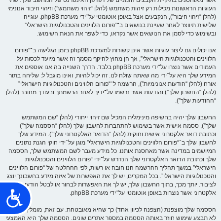
שׁ
העוגיות הראשונות מכילות רק זיהות משתמש (להלן “זיהוי משתמש”) וזיהוי חיבור אנונימי
וּ
ת
(להלן “זיהוי חיבור”), הנקבעים אצל באופן אוטומטי על־ידי מערכת phpBB. עוגייה
הָ
שלישית תיווצר לאחר שעיינת בנושאים ב־“פורום הלווינים והטכנולוגיות הישראלי”
אֲ
תָ
ובשימוש כדי לסמן את הנושאים אשר נקראו, כדי לשפר את הנאת השימוש.
ר
.
אנו יכולים גם ליצור עוגיות אשר אינן קשורות למערכת phpBB בזמן הגלישה ב־“פורום
הלווינים והטכנולוגיות הישראלי”, אך הן מחוץ להיקף מסמך זה אשר מיועד לכסות על
העמודים אשר נוצרו על־ידי מערכת phpBB בלבד. הדרך השנייה בה אנו אוספים את
המידע שלך היא על־ידי מה שאתה שולח לנו. זה יכול להיות, ואינו מוגבל ל: שליחה בתור
אורח (להלן “הודעות אנונימיות”), הרשמה ל־“פורום הלווינים והטכנולוגיות הישראלי”
(להלן “החשבון שלך”) והודעות אשר נרשמו על־ידיך לאחר הרשמתך ובעודך מחובר (להלן
“ההודעות שלך”).
החשבון שלך יהיה בחשיפה מינימלית המכיל שם זיהוי ייחודי (להלן “שם המשתמש
שלך”), ססמה אישית אשר בשימוש להתחברות לחשבון שלך (להלן “הססמה שלך”)
וכתובת דואר אלקטרוני אישית וחוקית (להלן “הדואר האלקטרוני שלך”). המידע שלך
לחשבון שלך ב־“פורום הלווינים והטכנולוגיות הישראלי” מוגן על־ידי חוקי הגנת נתונים
המיושמים במדינה אשר מאחסנת אותנו. כל מידע מעבר לשם המשתמש שלך, הססמה
שלך וכתובת הדואר האלקטרוני שלך הנדרש על־ידי “פורום הלווינים והטכנולוגיות
הישראלי” במשך תהליך ההרשמה הנו חובה או רשות, לפי ההחלטה של “פורום הלווינים
והטכנולוגיות הישראלי”. בכל המקרים, יש לך את האפשרות של איזה מידע בחשבונך יוצג
לציבור. יותך מכך, בתוך החשבון שלך, יש לך את האפשרות לבחור או לבטל הודעות דואר
נ
אלקטרוני אשר נוצרות באופן אוטומטי על־ידי מערכת phpBB.
ג
הססמה שלך מוצפנת (הצפנה לכיוון אחד) כך שהיא מאובטחת. עם זאת, מומלץ שאתה
י
לא תבצע שימוש חוזר באותה הססמה במספר אתרים שונים. הססמה שלך היא האמצעי