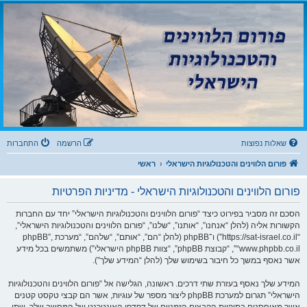
שִׂ
ק
י
פורום הלווינים
ם
וֹ
לֵ
והטכנולוגיות הישראלי
ב
רֵ
:
בְּ
א
פורום לדיונים בנושאי קליטת שידורים דיגיטליים מלווין, עידן ואינטרנט IPTV וטכנולוגיות
אֲ
־
תָ
ר
מָ
זֶ
ה
סָ
מֻ
פְ
ךְ
עֶ
לֶ
.
ת
מַ
עֲ
שאלות נפוצות
הרשמה
התחברות
רֶ
כֶ
ת
פורום הלווינים והטכנולוגיות הישראלי
ראשי
נָ
גִ
י
פורום הלווינים והטכנולוגיות הישראלי - מדיניות הפרטיות
שׁ
בִּ
קְ
הסכם זה מסביר בפירוט כיצד “פורום הלווינים והטכנולוגיות הישראלי” יחד עם החברות
לִ
י
הקשורות אליה (להלן “אנחנו”, “אותנו”, “שלנו”, “פורום הלווינים והטכנולוגיות הישראלי”,
ק
“https://sat-israel.co.il”) ו־phpBB (להלן “הם”, “אותם”, “שלהם”, “מערכת phpBB”,
הַ
מְּ
“www.phpbb.co.il”, “קבוצת phpBB”, “צוות phpBB הישראלי”) משתמשים בכל מידע
סַ
אשר נאסף במשך כל חיבור בשימוש שלך (להלן “המידע שלך”).
יַּ
עַ
ת
המידע שלך נאסף בעזרת שתי דרכים. ראשונה, הגלישה אל “פורום הלווינים והטכנולוגיות
לִ
נְ
הישראלי” תגרום למערכת phpBB ליצור מספר של עוגיות, אשר הם קבצי טקסט קטנים
גִ
י
אשר מאוחסנים בתיקיית הקבצים הזמניים של דפדפן האינטרנט של המחשב שלך. שתי