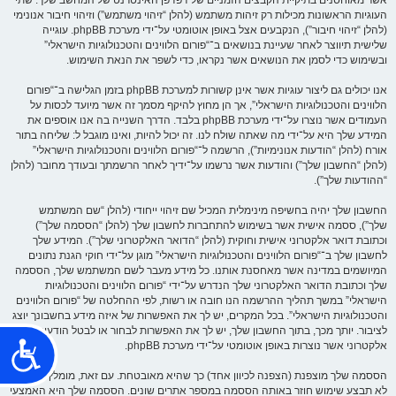
שׁ
העוגיות הראשונות מכילות רק זיהות משתמש (להלן “זיהוי משתמש”) וזיהוי חיבור אנונימי
וּ
ת
(להלן “זיהוי חיבור”), הנקבעים אצל באופן אוטומטי על־ידי מערכת phpBB. עוגייה
הָ
שלישית תיווצר לאחר שעיינת בנושאים ב־“פורום הלווינים והטכנולוגיות הישראלי”
אֲ
תָ
ובשימוש כדי לסמן את הנושאים אשר נקראו, כדי לשפר את הנאת השימוש.
ר
.
אנו יכולים גם ליצור עוגיות אשר אינן קשורות למערכת phpBB בזמן הגלישה ב־“פורום
הלווינים והטכנולוגיות הישראלי”, אך הן מחוץ להיקף מסמך זה אשר מיועד לכסות על
העמודים אשר נוצרו על־ידי מערכת phpBB בלבד. הדרך השנייה בה אנו אוספים את
המידע שלך היא על־ידי מה שאתה שולח לנו. זה יכול להיות, ואינו מוגבל ל: שליחה בתור
אורח (להלן “הודעות אנונימיות”), הרשמה ל־“פורום הלווינים והטכנולוגיות הישראלי”
(להלן “החשבון שלך”) והודעות אשר נרשמו על־ידיך לאחר הרשמתך ובעודך מחובר (להלן
“ההודעות שלך”).
החשבון שלך יהיה בחשיפה מינימלית המכיל שם זיהוי ייחודי (להלן “שם המשתמש
שלך”), ססמה אישית אשר בשימוש להתחברות לחשבון שלך (להלן “הססמה שלך”)
וכתובת דואר אלקטרוני אישית וחוקית (להלן “הדואר האלקטרוני שלך”). המידע שלך
לחשבון שלך ב־“פורום הלווינים והטכנולוגיות הישראלי” מוגן על־ידי חוקי הגנת נתונים
המיושמים במדינה אשר מאחסנת אותנו. כל מידע מעבר לשם המשתמש שלך, הססמה
שלך וכתובת הדואר האלקטרוני שלך הנדרש על־ידי “פורום הלווינים והטכנולוגיות
הישראלי” במשך תהליך ההרשמה הנו חובה או רשות, לפי ההחלטה של “פורום הלווינים
והטכנולוגיות הישראלי”. בכל המקרים, יש לך את האפשרות של איזה מידע בחשבונך יוצג
לציבור. יותך מכך, בתוך החשבון שלך, יש לך את האפשרות לבחור או לבטל הודעות דואר
נ
אלקטרוני אשר נוצרות באופן אוטומטי על־ידי מערכת phpBB.
ג
הססמה שלך מוצפנת (הצפנה לכיוון אחד) כך שהיא מאובטחת. עם זאת, מומלץ שאתה
י
לא תבצע שימוש חוזר באותה הססמה במספר אתרים שונים. הססמה שלך היא האמצעי