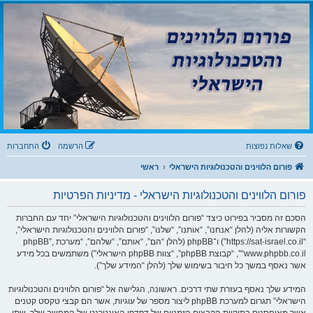
שִׂ
ק
י
פורום הלווינים
ם
וֹ
לֵ
והטכנולוגיות הישראלי
ב
רֵ
:
בְּ
א
פורום לדיונים בנושאי קליטת שידורים דיגיטליים מלווין, עידן ואינטרנט IPTV וטכנולוגיות
אֲ
־
תָ
ר
מָ
זֶ
ה
סָ
מֻ
פְ
ךְ
עֶ
לֶ
.
ת
מַ
עֲ
שאלות נפוצות
הרשמה
התחברות
רֶ
כֶ
ת
פורום הלווינים והטכנולוגיות הישראלי
ראשי
נָ
גִ
י
פורום הלווינים והטכנולוגיות הישראלי - מדיניות הפרטיות
שׁ
בִּ
קְ
הסכם זה מסביר בפירוט כיצד “פורום הלווינים והטכנולוגיות הישראלי” יחד עם החברות
לִ
י
הקשורות אליה (להלן “אנחנו”, “אותנו”, “שלנו”, “פורום הלווינים והטכנולוגיות הישראלי”,
ק
“https://sat-israel.co.il”) ו־phpBB (להלן “הם”, “אותם”, “שלהם”, “מערכת phpBB”,
הַ
מְּ
“www.phpbb.co.il”, “קבוצת phpBB”, “צוות phpBB הישראלי”) משתמשים בכל מידע
סַ
אשר נאסף במשך כל חיבור בשימוש שלך (להלן “המידע שלך”).
יַּ
עַ
ת
המידע שלך נאסף בעזרת שתי דרכים. ראשונה, הגלישה אל “פורום הלווינים והטכנולוגיות
לִ
נְ
הישראלי” תגרום למערכת phpBB ליצור מספר של עוגיות, אשר הם קבצי טקסט קטנים
גִ
י
אשר מאוחסנים בתיקיית הקבצים הזמניים של דפדפן האינטרנט של המחשב שלך. שתי