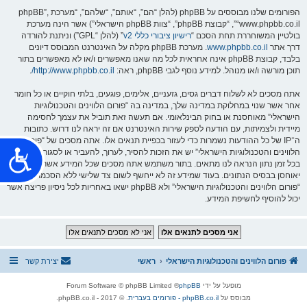
שׁ
הפורומים שלנו מבוססים על phpBB (להלן “הם”, “אותם”, “שלהם”, “מערכת phpBB”,
וּ
ת
“www.phpbb.co.il”, “קבוצת phpBB”, “צוות phpBB הישראלי”) אשר הינה מערכת
הָ
בולטיין המשוחררת תחת הסכם “
רישיון ציבורי כללי v2
” (להלן “GPL”) וניתנת להורדה
אֲ
תָ
דרך אתר
www.phpbb.co.il
. מערכת phpBB מקלה על האינטרנט המבוסס דיונים
ר
בלבד, קבוצת phpBB אינה אחראית לכל מה שאנו מאפשרים ו/או לא מאפשרים בתור
.
תוכן מורשה ו/או מנוהל. למידע נוסף לגבי phpBB, ראה:
http://www.phpbb.co.il/
.
אתה מסכים לא לשלוח דברים גסים, גזעניים, אלימים, פוגעים, בלתי חוקיים או כל חומר
אחר אשר שנוי במחלוקת במדינה שלך, במדינה בה “פורום הלווינים והטכנולוגיות
הישראלי” מאוחסנת או בחוק הבינלאומי. אם תעשה זאת תוביל את עצמך לחסימה
מיידית ולצמיתות, עם הודעה לספק שירות האינטרנט אם זה יראה לנו דרוש. כתובות
ה־IP של כל ההודעות נשמרות כדי לעזור בכפיית תנאים אלו. אתה מסכים של “פורום
נ
הלווינים והטכנולוגיות הישראלי” יש את הזכות להסיר, לערוך, להעביר או לסגור כל נושא
בכל זמן נתון הנראה לנו מתאים. בתור משתמש אתה מסכים שכל המידע אשר אתה מזין
ג
יאוחסן בבסיס הנתונים. בעוד שמידע זה לא ייחשף לשום צד שלישי ללא הסכמתך, לא
י
“פורום הלווינים והטכנולוגיות הישראלי” ולא phpBB ישאו באחריות לכל ניסיון פריצה אשר
יכול להוסיף לחשיפת המידע.
ש
ו
ת
פורום הלווינים והטכנולוגיות הישראלי
ראשי
יצירת קשר
מופעל על ידי
phpBB
® Forum Software © phpBB Limited
מבוסס על
phpBB.co.il - פורומים בעברית
. © 2017 - phpBB.co.il.