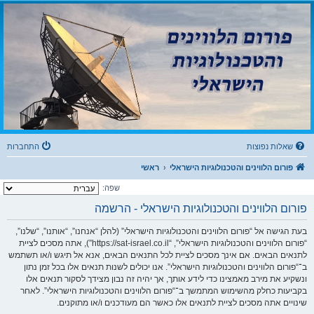
שִׂ
ק
י
פורום הלווינים
ם
וֹ
לֵ
והטכנולוגיות הישראלי
ב
רֵ
:
בְּ
א
פורום לדיונים בנושאי קליטת שידורים דיגיטליים מלווין, עידן ואינטרנט IPTV וטכנולוגיות
אֲ
־
תָ
ר
מָ
זֶ
ה
סָ
מֻ
פְ
ךְ
עֶ
לֶ
.
ת
מַ
עֲ
שאלות נפוצות
התחברות
רֶ
כֶ
ת
פורום הלווינים והטכנולוגיות הישראלי
ראשי
נָ
גִ
שפה:
י
שׁ
בִּ
פורום הלווינים והטכנולוגיות הישראלי - הרשמה
קְ
לִ
י
בעת הגישה אל “פורום הלווינים והטכנולוגיות הישראלי” (להלן “אנחנו”, “אותנו”, “שלנו”,
ק
“פורום הלווינים והטכנולוגיות הישראלי”, “https://sat-israel.co.il”), אתה מסכים לציית
הַ
מְּ
לתנאים הבאים. אם אינך מסכים לציית לכל התנאים הבאים, אנא אל תיגש ו/או תשתמש
סַ
ב־“פורום הלווינים והטכנולוגיות הישראלי”. אנו יכולים לשנות תנאים אלו בכל זמן נתון
יַּ
עַ
ונשקיע את מירב מאמצינו כדי לידע אותך, אך יהיה זה נבון מצידך לסקור תנאים אלו
ת
לִ
בקביעות כחלק מהשימוש המתמשך ב־“פורום הלווינים והטכנולוגיות הישראלי”. לאחר
נְ
שינויים אתה מסכים לציית לתנאים אלו כאשר הם מעודכנים ו/או מתוקנים.
גִ
י